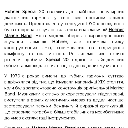
Hohner Special 20
належить до найбільш популярних
діатонічних гармонік у світі вже протягом кількох
десятиліть. Представлена у середині 1970-х років, вона
була створена як сучасна альтернатива класичній
Hohner
Marine Band
. Нова модель зберегла характерні риси
звучання гармонік
Hohner
, але отримала низку
конструктивних змін, спрямованих на підвищення
комфорту та практичності. Розглянемо, які технічні
рішення зробили
Special 20
однією з найвідоміших
губних гармонік для початківців і досвідчених музикантів.
У 1970-х роках вимоги до губних гармонік суттєво
відрізнялися від тих, що існували наприкінці XIX століття,
коли була запатентована конструкція оригінальної
Marine
Band
. Музиканти активно використовували підсилювачі,
виступали в різних кліматичних умовах та дедалі частіше
застосовували техніки бендингу й виразної артикуляції.
Це створило потребу в більш стабільних та невибагливих
до умов експлуатації інструментах.