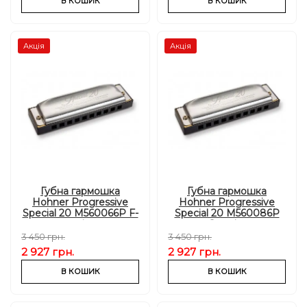
В КОШИК
В КОШИК
Акція
Акція
Губна гармошка
Губна гармошка
Hohner Progressive
Hohner Progressive
Special 20 M560066P F-
Special 20 M560086P
major
G-major
3 450 грн.
3 450 грн.
2 927 грн.
2 927 грн.
В КОШИК
В КОШИК