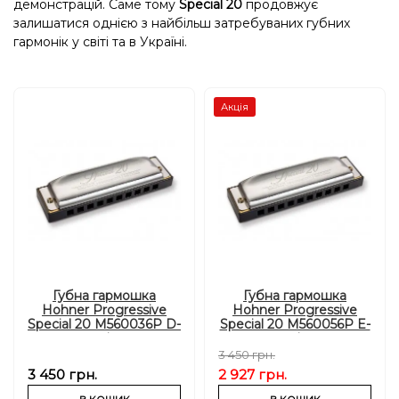
демонстрацій. Саме тому
Special 20
продовжує
залишатися однією з найбільш затребуваних губних
гармонік у світі та в Україні.
Акція
Губна гармошка
Губна гармошка
Hohner Progressive
Hohner Progressive
Special 20 M560036P D-
Special 20 M560056P E-
major
major
3 450 грн.
3 450 грн.
2 927 грн.