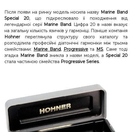
Після появи на ринку модель носила назву
Marine Band
Special 20
, що підкреслювало її походження від
легендарної серії
Marine Band
. Цифра 20 в назві вказує
на загальну кількість язичків у гармоніці. Пізніше компанія
Hohner
переглянула структуру свого каталогу та
розподілила професійні діатонічні гармоніки між трьома
сімействами:
Marine Band
,
Progressive
та
MS
. Саме тоді
згадка
Marine Band
зникла з назви моделі, а
Special 20
стала частиною сімейства
Progressive Series
.