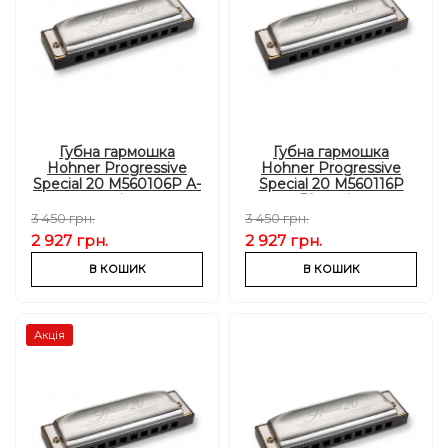
Губна гармошка
Губна гармошка
Hohner Progressive
Hohner Progressive
Special 20 M560106P A-
Special 20 M560116P
major
Bb-major
3 450 грн.
3 450 грн.
2 927 грн.
2 927 грн.
В КОШИК
В КОШИК
Акція