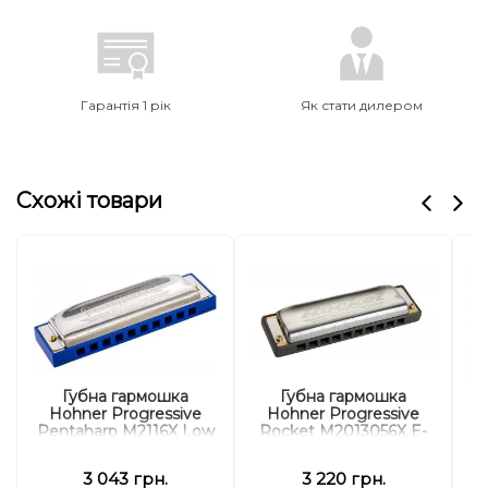
Гарантія 1 рік
Як стати дилером
Схожі товари
Губна гармошка
Губна гармошка
Hohner Progressive
Hohner Progressive
H
Pentaharp M2116X Low
Rocket M2013056X E-
F-minor
major
3 043 грн.
3 220 грн.