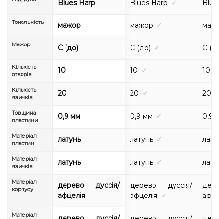
Blues Harp
Blues Harp
✓
Blue
Тональність
мажор
мажор
✓
маж
Мажор
C (до)
C (до)
✓
C (д
Кількість
10
10
✓
10
отворів
Кількість
20
20
✓
20
язичків
Товщина
0,9 мм
0,9 мм
✓
0,9 
пластини
Матеріал
латунь
латунь
✓
лату
пластин
Матеріал
латунь
латунь
✓
лату
язичків
Матеріал
дерево дуссія/
дерево дуссія/
дер
корпусу
афцелія
афцелія
✓
афце
Матеріал
дерево дуссія/
дерево дуссія/
дер