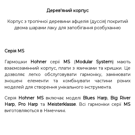
Дерев'яний корпус
Корпус з тропічної деревини афцелія (дуссія) покритий
двома шарами лаку для запобігання розбуханню
Серія MS
Гармошки
Hohner
серії
MS
(
Modular System
) мають
взаємозамінний корпус, плати з язичками та кришки. Це
дозволяє легко обслуговувати гармоніку, замінювати
зношені елементи та комбінувати частини різних
моделей для створення унікального інструмента.
Серія
Hohner MS
включає моделі
Blues Harp
,
Big River
Harp
,
Pro Harp
та
Meisterklasse
. Всі гармоніки серії
MS
виготовляються в Німеччині.