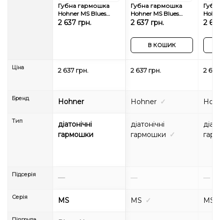
Губна гармошка
Губна гармошка
Губн
Hohner MS Blues
Hohner MS Blues
Hohne
Harp M533016 C-
Harp M533016P C-
Harp 
2 637 грн.
2 637 грн.
2 637
major
major
major
В КОШИК
Ціна
2 637 грн.
2 637 грн.
2 637
Бренд
Hohner
Hohner
✓
Hoh
Тип
діатонічні
діатонічні
діат
гармошки
гармошки
✓
гар
Підсерія
—
—
—
Серія
MS
MS
✓
MS
Підгрупа