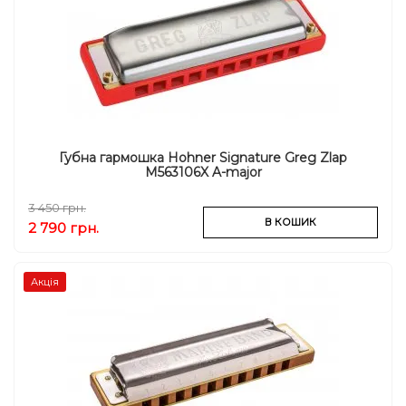
Губна гармошка Hohner Signature Greg Zlap
M563106X A-major
3 450 грн.
В КОШИК
2 790 грн.
Акція