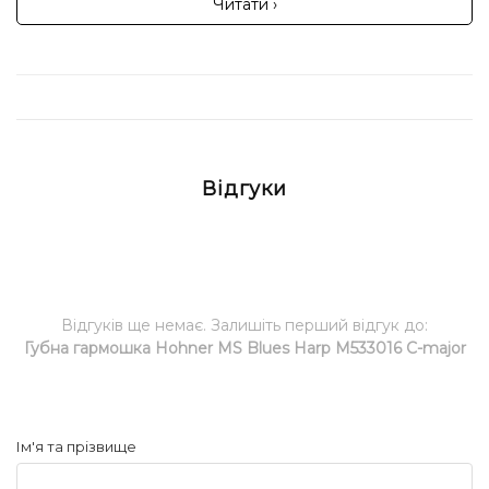
Читати ›
Відгуки
Відгуків ще немає. Залишіть перший відгук до:
Губна гармошка Hohner MS Blues Harp M533016 C-major
Ім'я та прізвище