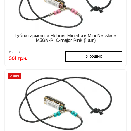
Губна гармошка Hohner Miniature Mini Necklace
M38N-PI C-major Pink (1 шт.)
621 грн.
В КОШИК
501 грн.
Акція