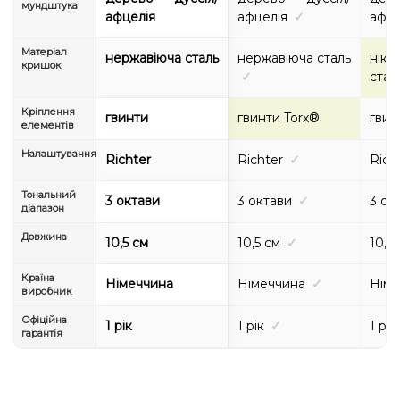
мундштука
афцелія
афцелія
✓
афце
Матеріал
нержавіюча сталь
нержавіюча сталь
ніке
кришок
✓
стал
Кріплення
гвинти
гвинти Torx®
гвин
елементів
Налаштування
Richter
Richter
✓
Rich
Тональний
3 октави
3 октави
✓
3 ок
діапазон
Довжина
10,5 см
10,5 см
✓
10,5
Країна
Німеччина
Німеччина
✓
Німе
виробник
Офіційна
1 рік
1 рік
✓
1 рік
гарантія