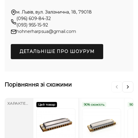
м. Львів, вул. Залізнична, 18, 79018
(096) 609-84-32
(093) 955-15-92
hohnerharpsua@gmail.com
ДЕТАЛЬНІШЕ ПРО ШОУРУМ
Порівняння зі схожими
ХАРАКТЕРИСТИКИ
Цей товар
90% схожість
90% с