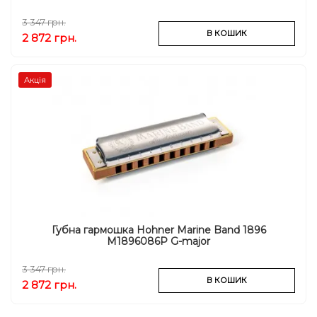
3 347 грн.
В КОШИК
2 872 грн.
Акція
Губна гармошка Hohner Marine Band 1896
M1896086P G-major
3 347 грн.
В КОШИК
2 872 грн.