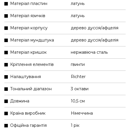
Матеріал пластин
латунь
Матеріал язичків
латунь
Матеріал корпусу
дерево дуссія/афцелія
Матеріал мундштука
дерево дуссія/афцелія
Матеріал кришок
нержавіюча сталь
Кріплення елементів
гвинти
Налаштування
Richter
Тональний діапазон
3 октави
Довжина
10,5 см
Країна виробник
Німеччина
Офіційна гарантія
1 рік