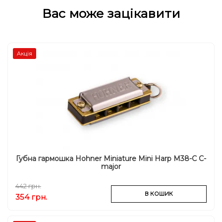
Вас може зацікавити
Акція
Губна гармошка Hohner Miniature Mini Harp M38-C C-
major
442 грн.
В КОШИК
354 грн.