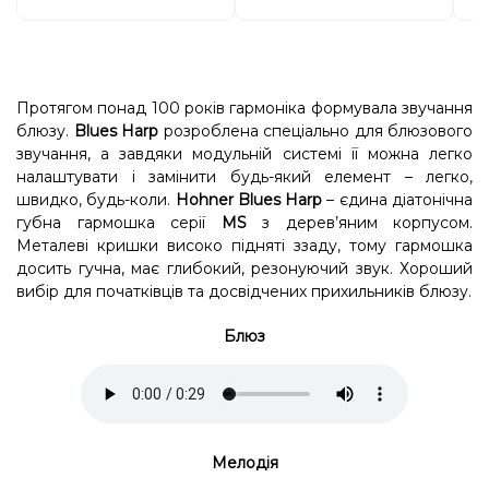
Протягом понад 100 років гармоніка формувала звучання
блюзу.
Blues Harp
розроблена спеціально для блюзового
звучання, а завдяки модульній системі її можна легко
налаштувати і замінити будь-який елемент – легко,
швидко, будь-коли.
Hohner Blues Harp
– єдина діатонічна
губна гармошка серії
MS
з дерев’яним корпусом.
Металеві кришки високо підняті ззаду, тому гармошка
досить гучна, має глибокий, резонуючий звук. Хороший
вибір для початківців та досвідчених прихильників блюзу.
Блюз
Мелодія