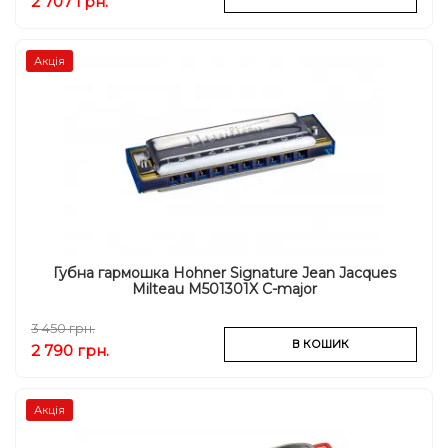
2 707 грн.
Акція
Губна гармошка Hohner Signature Jean Jacques
Milteau M501301X C-major
3 450 грн.
В КОШИК
2 790 грн.
Акція