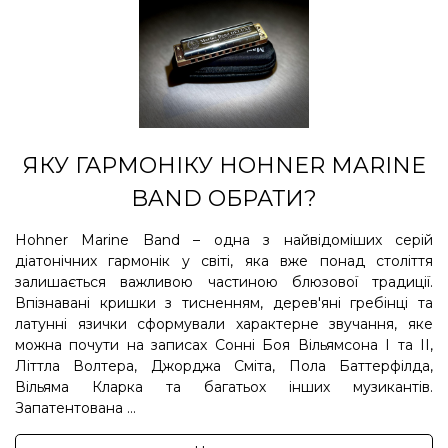
ЯКУ ГАРМОНІКУ HOHNER MARINE
BAND ОБРАТИ?
Hohner Marine Band – одна з найвідоміших серій
діатонічних гармонік у світі, яка вже понад століття
залишається важливою частиною блюзової традиції.
Впізнавані кришки з тисненням, дерев'яні гребінці та
латунні язички сформували характерне звучання, яке
можна почути на записах Сонні Боя Вільямсона I та II,
Літтла Волтера, Джорджа Сміта, Пола Баттерфілда,
Вільяма Кларка та багатьох інших музикантів.
Запатентована ...