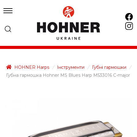
HOHNER Harps
/
Інструменти
/
Губні гармошки
/
Губна гармошка Hohner MS Blues Harp M533016 C-major