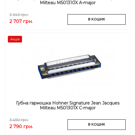
Milteau M501310X A-major
3 343 грн.
В КОШИК
2 707 грн.
Акція
Губна гармошка Hohner Signature Jean Jacques
Milteau M501301X C-major
3 450 грн.
В КОШИК
2 790 грн.