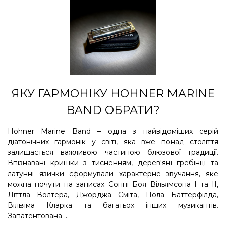
ЯКУ ГАРМОНІКУ HOHNER MARINE
BAND ОБРАТИ?
Hohner Marine Band – одна з найвідоміших серій
діатонічних гармонік у світі, яка вже понад століття
залишається важливою частиною блюзової традиції.
Впізнавані кришки з тисненням, дерев'яні гребінці та
латунні язички сформували характерне звучання, яке
можна почути на записах Сонні Боя Вільямсона I та II,
Літтла Волтера, Джорджа Сміта, Пола Баттерфілда,
Вільяма Кларка та багатьох інших музикантів.
Запатентована ...