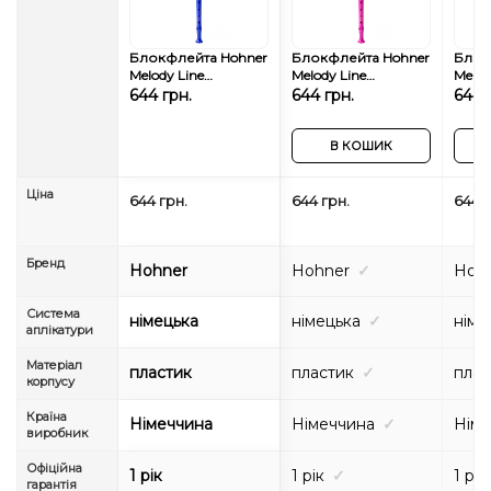
Блокфлейта Hohner
Блокфлейта Hohner
Блок
Melody Line
Melody Line
Melod
B95084DB Dark Blue
B95084VI Violet
B950
644 грн.
644 грн.
644 
(німецька система)
(німецька система)
(німе
В КОШИК
Ціна
644 грн.
644 грн.
644 г
Бренд
Hohner
Hohner
✓
Hoh
Система
німецька
німецька
✓
німе
аплікатури
Матеріал
пластик
пластик
✓
плас
корпусу
Країна
Німеччина
Німеччина
✓
Німе
виробник
Офіційна
1 рік
1 рік
✓
1 рік
гарантія