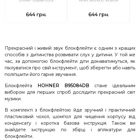
Violet (німецька
B95084MA Malve
система)
(німецька система)
644 грн.
644 грн.
Прекрасний і живий звук блокфлейти є одним з кращих
способів з дитинства розвивати слух у дитини. У той же
час, за допомогою блокфлейти діти дізнаватимуться, як
піклуватися про свій інструмент, щоб зберегти або навіть
поліпшити його гарне звучання.
Блокфлейта
HOHNER B95084DB
стане ідеальним
вибором для перших спроб дослідити прекрасний світ
музики.
В комплекті з блокфлейтою йде зручний і практичний
пластиковий чохол, шомпол для чищення корпусу від
конденсату і коротка базова інструкція. Також ви
знайдете інструкцію по збірці і аплікатури для
блокфлейти.