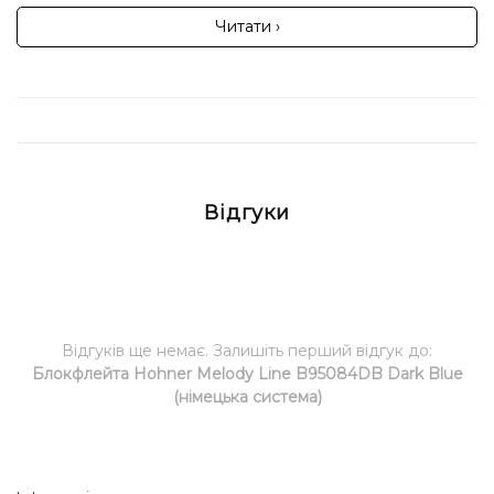
Читати ›
Відгуки
Відгуків ще немає. Залишіть перший відгук до:
Блокфлейта Hohner Melody Line B95084DB Dark Blue
(німецька система)