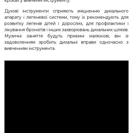
кроках у вивченні інструменту.
Духові інструменти сприяють зміцненню дихального
апарату і легеневої системи, тому їх рекомендують для
розвитку легенів дітей і дорослих, для профілактики і
лікування бронхітів і інших захворювань дихальних шляхів.
Музичні заняття будуть приємні малюкові, він із
задоволенням зробить дихальні вправи одночасно з
вивченням інструмента.