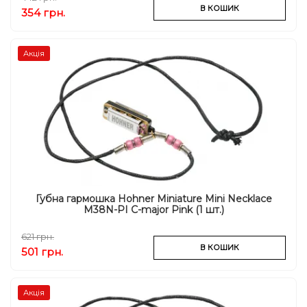
В КОШИК
354 грн.
Акція
Губна гармошка Hohner Miniature Mini Necklace
M38N-PI C-major Pink (1 шт.)
621 грн.
В КОШИК
501 грн.
Акція