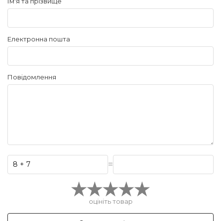
Ім'я та прізвище
Електронна пошта
Повідомлення
=
оцініть товар