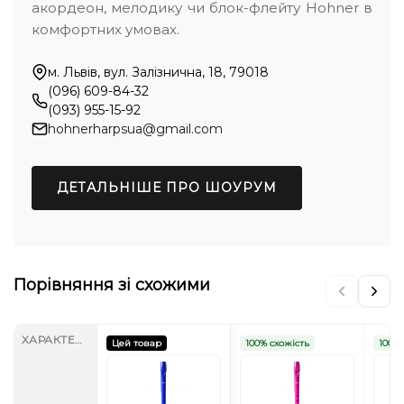
акордеон, мелодику чи блок-флейту Hohner в
комфортних умовах.
м. Львів, вул. Залізнична, 18, 79018
(096) 609-84-32
(093) 955-15-92
hohnerharpsua@gmail.com
ДЕТАЛЬНІШЕ ПРО ШОУРУМ
Порівняння зі схожими
ХАРАКТЕРИСТИКИ
Цей товар
100% схожість
100% 