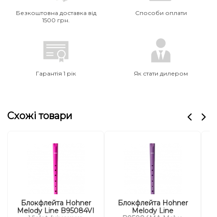
Безкоштовна доставка від
Способи оплати
1500 грн.
Гарантія 1 рік
Як стати дилером
Схожі товари
Блокфлейта Hohner
Блокфлейта Hohner
Melody Line B95084VI
Melody Line
M