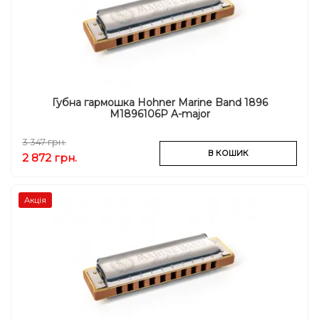
Губна гармошка Hohner Marine Band 1896
M1896106P A-major
3 347 грн.
В КОШИК
2 872 грн.
Акція