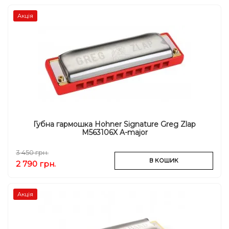
Акція
Губна гармошка Hohner Signature Greg Zlap
M563106X A-major
3 450 грн.
В КОШИК
2 790 грн.
Акція