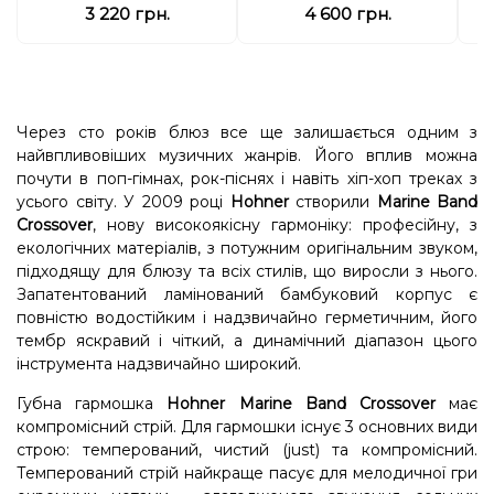
3 220 грн.
4 600 грн.
Через сто років блюз все ще залишається одним з
найвпливовіших музичних жанрів. Його вплив можна
почути в поп-гімнах, рок-піснях і навіть хіп-хоп треках з
усього світу. У 2009 році
Hohner
створили
Marine Band
Crossover
, нову високоякісну гармоніку: професійну, з
екологічних матеріалів, з потужним оригінальним звуком,
підходящу для блюзу та всіх стилів, що виросли з нього.
Запатентований ламінований бамбуковий корпус є
повністю водостійким і надзвичайно герметичним, його
тембр яскравий і чіткий, а динамічний діапазон цього
інструмента надзвичайно широкий.
Губна гармошка
Hohner Marine Band Crossover
має
компромісний стрій. Для гармошки існує 3 основних види
строю: темперований, чистий (just) та компромісний.
Темперований стрій найкраще пасує для мелодичної гри