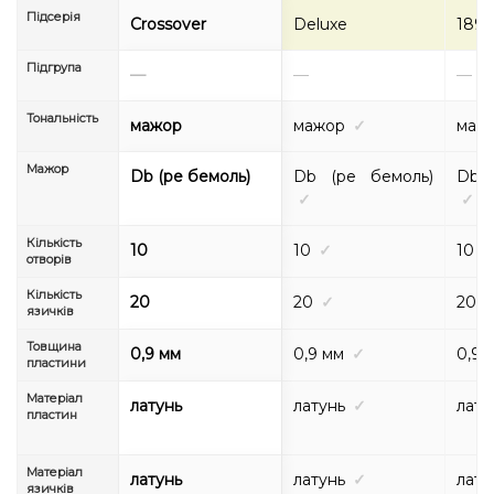
Підсерія
Crossover
Deluxe
1896
Підгрупа
—
—
—
Тональність
мажор
мажор
✓
маж
Мажор
Db (ре бемоль)
Db (ре бемоль)
Db 
✓
✓
Кількість
10
10
✓
10
отворів
Кількість
20
20
✓
20
язичків
Товщина
0,9 мм
0,9 мм
✓
0,9 
пластини
Матеріал
латунь
латунь
✓
лату
пластин
Матеріал
латунь
латунь
✓
лату
язичків