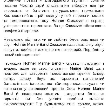
окремими нотами – злагодженого звучання сольних
пасажів. Чистий стрій є ідеальним вибором для гри
акордами, з багатими натуральними гармоніками.
Компромісний ж стрій поєднує у собі переваги чистого
та темперованого, тому
Hohner Crossover
є справді
універсальною гармошкою. За це
Crossover
обожнюють
професійні харпери.
Незалежно від того, чи ви любите блюз, рок, джаз чи
соул,
Hohner Marine Band Crossover
надає вам силу, звук і
відчуття, необхідні для втілення ваших мрій. Перейдіть у
новий світ гармоніки!
Гармошка
Hohner Marine Band
– справді інструмент з
душею, адже за своє існування
Marine Band
дала
поштовх для створення нових жанрів музики: блюзу,
кантрі, джазу. Звук цієї гармоніки наповнений
багатолітньою історією, що ніби переносить слухача чи
виконавця у загадковий простір. Хоча
Hohner Marine
Band
й вважається золотим стандартом блюзових
гармонік, ви без усяких проблем зможете
використовувати її у будь-якому стилі музики, кожен