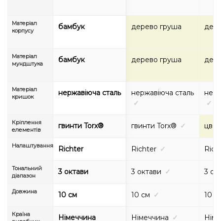
Матеріал
бамбук
дерево груша
дере
корпусу
Матеріал
бамбук
дерево груша
дере
мундштука
Матеріал
нержавіюча сталь
нержавіюча сталь
нерж
кришок
✓
✓
Кріплення
гвинти Torx®
гвинти Torx®
✓
цвя
елементів
Налаштування
Richter
Richter
✓
Rich
Тональний
3 октави
3 октави
✓
3 ок
діапазон
Довжина
10 см
10 см
✓
10 с
Країна
Німеччина
Німеччина
✓
Німе