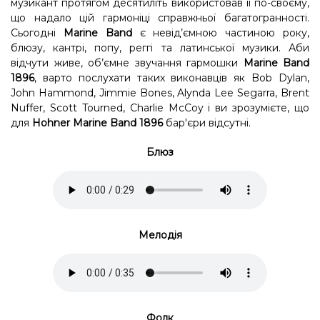
музикант протягом десятиліть використовав її по-своєму,
що надало цій гармоніці справжньої багатогранності.
Сьогодні
Marine Band
є невід’ємною частиною року,
блюзу, кантрі, попу, реггі та латинської музики. Аби
відчути живе, об’ємне звучання гармошки
Marine Band
1896
, варто послухати таких виконавців як Bob Dylan,
John Hammond, Jimmie Bones, Alynda Lee Segarra, Brent
Nuffer, Scott Tourned, Charlie McCoy і ви зрозумієте, що
для
Hohner Marine Band 1896
бар'єри відсутні.
Блюз
Мелодія
Фолк