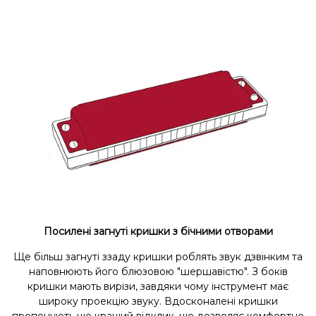
Посилені загнуті кришки з бічними отворами
Ще більш загнуті ззаду кришки роблять звук дзвінким та
наповнюють його блюзовою "шершавістю". З боків
кришки мають вирізи, завдяки чому інструмент має
широку проекцію звуку. Вдосконалені кришки
пропонують ще кращий відклик, що дозволяє комфортно