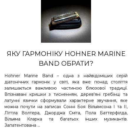
ЯКУ ГАРМОНІКУ HOHNER MARINE
BAND ОБРАТИ?
Hohner Marine Band – одна з найвідоміших серій
діатонічних гармонік у світі, яка вже понад століття
залишається важливою частиною блюзової традиції.
Впізнавані кришки з тисненням, дерев'яні гребінці та
латунні язички сформували характерне звучання, яке
можна почути на записах Сонні Боя Вільямсона I та II,
Літтла Волтера, Джорджа Сміта, Пола Баттерфілда,
Вільяма Кларка та багатьох інших музикантів.
Запатентована ...