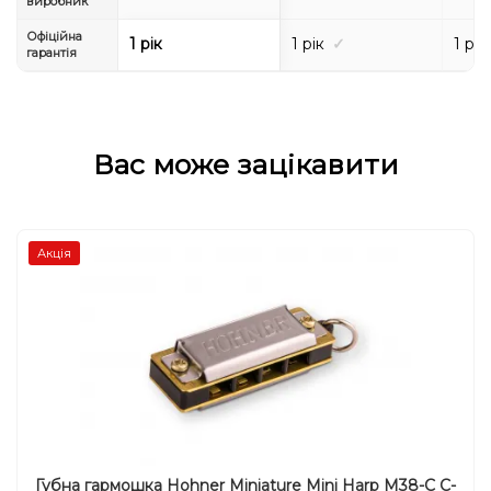
виробник
Офіційна
1 рік
1 рік
✓
1 рік
гарантія
Вас може зацікавити
Акція
Губна гармошка Hohner Miniature Mini Harp M38-C C-