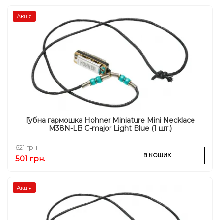
Акція
Губна гармошка Hohner Miniature Mini Necklace
M38N-LB C-major Light Blue (1 шт.)
621 грн.
В КОШИК
501 грн.
Акція