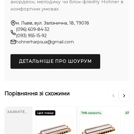
акордеон, мелодику чи блок-флейту Hohner в
комфортних умовах.
м. Львів, вул. Залізнична, 18, 79018
(096) 609-84-32
(093) 955-15-92
hohnerharpsua@gmail.com
ДЕТАЛЬНІШЕ ПРО ШОУРУМ
Порівняння зі схожими
ХАРАКТЕРИСТИКИ
Цей товар
74% схожість
67% с