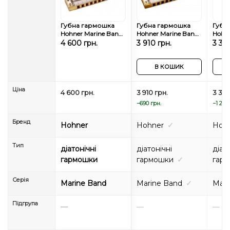
Губна гармошка
Губна гармошка
Губн
Hohner Marine Band
Hohner Marine Band
Hohne
Crossover
Deluxe M200502X
1896
4 600 грн.
3 910 грн.
3 347
M2009026X Db-
Db-major
majo
major
В КОШИК
Ціна
4 600 грн.
3 910 грн.
3 347
−690 грн.
−1 253
Бренд
Hohner
Hohner
✓
Hoh
Тип
діатонічні
діатонічні
діат
гармошки
гармошки
✓
гар
Серія
Marine Band
Marine Band
✓
Mari
Підгрупа
—
—
—