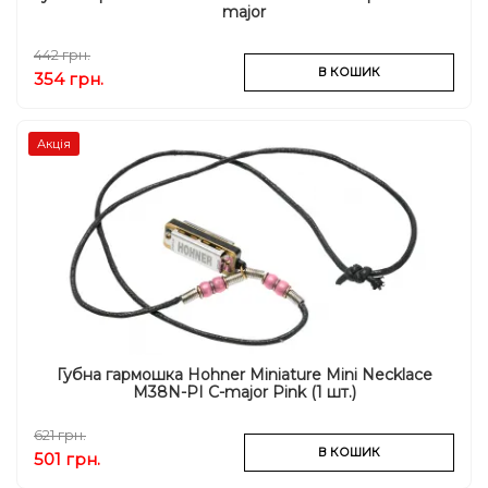
major
442 грн.
В КОШИК
354 грн.
Акція
Губна гармошка Hohner Miniature Mini Necklace
M38N-PI C-major Pink (1 шт.)
621 грн.
В КОШИК
501 грн.