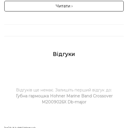
Читати ›
Відгуки
Відгуків ще немає. Залишіть перший відгук до:
Губна гармошка Hohner Marine Band Crossover
M2009026X Db-major
Ім'я та прізвище