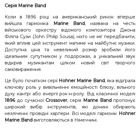
Серія Marine Band
Коли в 1896 році на американський ринок вперше
вийшла гармоніка
Marine Band
, названа на честь
військового оркестру відомого композитора Джона
Філіпа Сузи (John Philip Sousa), ніхто не міг передбачити,
який вплив цей інструмент матиме на майбутнє музики.
Доступна ціна та невеликий розмір зробили його
ідеальним супутником у подорожах, а унікальний звук
відкрив музикантам цілком новий світ творчого
самовираження.
Це було початком серії
Hohner Marine Band
, яка відіграла
ключову роль у вивільненні емоційності блюзу, вільного
духу кантрі або енергії рок-н-ролу. Від класичної моделі
1896
до сучасної
Crossover
, серія
Marine Band
пропонує
широкий вибір інструментів, які донині обирають
незліченні провідні харпери. Всі моделі гармонік
Hohner
Marine Band
виготовляються в Німеччині.