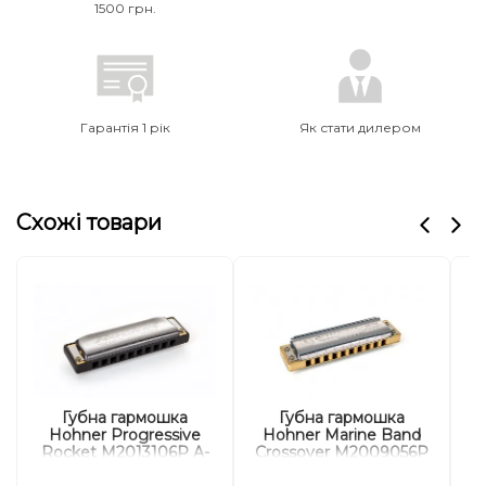
1500 грн.
Гарантія 1 рік
Як стати дилером
Схожі товари
Губна гармошка
Губна гармошка
Hohner Progressive
Hohner Marine Band
Rocket M2013106P A-
Crossover M2009056P
S
major
E-major