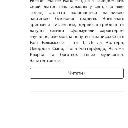
Hohner Marine Band – одна з найвідоміших
серій діатонічних гармонік у світі, яка вже
понад століття залишається важливою
частиною блюзової традиції. Впізнавані
кришки з тисненням, дерев'яні гребінці та
латунні язички сформували характерне
звучання, яке можна почути на записах Сонні
Боя Вільямсона I та II, Літтла Волтера,
Джорджа Сміта, Пола Баттерфілда, Вільяма
Кларка та багатьох інших музикантів.
Запатентована ...
Читати ›