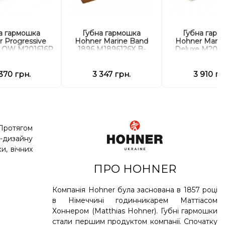
а гармошка
Губна гармошка
Губна гарм
 Progressive
Hohner Marine Band
Hohner Marin
 LOW M201616P
1896 M1896126X B-
Deluxe M2005
w F-major
major
major
370 грн.
3 347 грн.
3 910 гр
 Протягом
о-дизайну
и, вічних
ПРО HOHNER
Компанія Hohner була заснована в 1857 році
в Німеччині годинникарем Маттіасом
Хоннером (Matthias Hohner). Губні гармошки
стали першим продуктом компанії. Спочатку