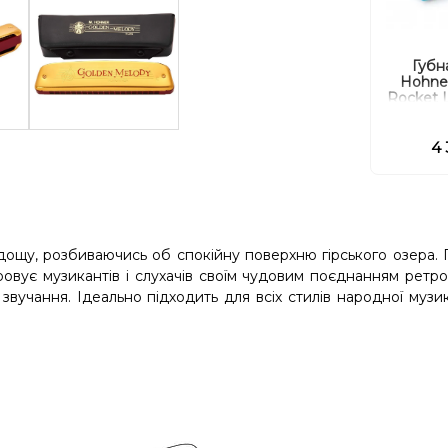
Губн
Hohner
Rocket
Lo
4 
і дощу, розбиваючись об спокійну поверхню гірського озера.
овує музикантів і слухачів своїм чудовим поєднанням ретр
звучання. Ідеально підходить для всіх стилів народної музик