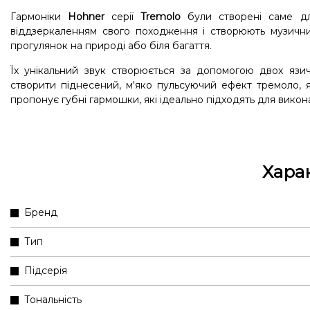
Гармоніки
Hohner
серії
Tremolo
були створені саме д
віддзеркаленням свого походження і створюють музични
прогулянок на природі або біля багаття.
Їх унікальний звук створюється за допомогою двох язи
створити піднесений, м'яко пульсуючий ефект тремоло, 
пропонує губні гармошки, які ідеально підходять для викона
Хара
Бренд
Тип
Підсерія
Тональність