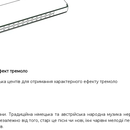
фект тремоло
лька центів для отримання характерного ефекту тремоло
шини. Традиційна німецька та австрійська народна музика н
ежно від того, старі це пісні чи нові, їхні чарівні мелодії п
в.