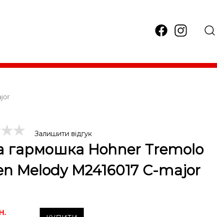
jor
Залишити відгук
а гармошка Hohner Tremolo
en Melody M2416017 C-major
н.