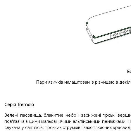
Е
Пари язичків налаштовані з різницею в декі
Серія Tremolo
Зелені пасовища, блакитне небо і засніжені гірські вер
пов'язана з цими мальовничими альпійськими пейзажами. Незал
слухача у світ лісів, гірських струмків і захоплюючих краєвиді