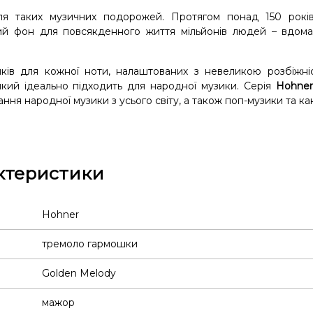
ля таких музичних подорожей. Протягом понад 150 рокі
й фон для повсякденного життя мільйонів людей – вдома,
чків для кожної ноти, налаштованих з невеликою розбіжні
який ідеально підходить для народної музики.
Серія
Hohner
ння народної музики з усього світу, а також поп-музики та кан
ктеристики
Hohner
тремоло гармошки
Golden Melody
мажор