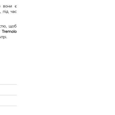
в вони є
 під час
стю, щоб
 Tremolo
трі.