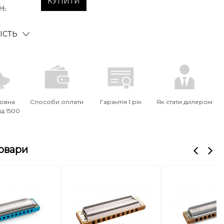
КУПИТИ
н.
ІСТЬ
овна
Способи оплати
Гарантія 1 рік
Як стати дилером
ід 1500
товари