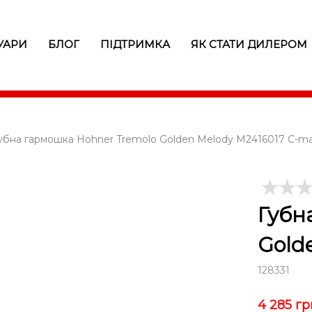
УАРИ
БЛОГ
ПІДТРИМКА
ЯК СТАТИ ДИЛЕРОМ
убна гармошка Hohner Tremolo Golden Melody M2416017 C-ma
Губн
Gold
128331
4 285
гр