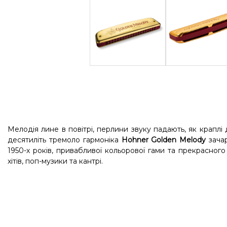
Мелодія лине в повітрі, перлини звуку падають, як крапл
десятиліть тремоло гармоніка
Hohner Golden Melody
зачар
1950-х років, привабливої кольорової гами та прекрасного 
хітів, поп-музики та кантрі.