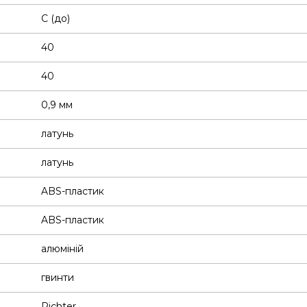
C (до)
40
40
0,9 мм
латунь
латунь
ABS-пластик
ABS-пластик
алюміній
гвинти
Richter