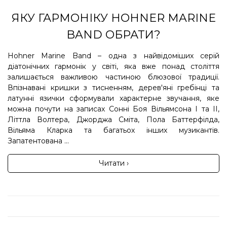
ЯКУ ГАРМОНІКУ HOHNER MARINE
BAND ОБРАТИ?
Hohner Marine Band – одна з найвідоміших серій
діатонічних гармонік у світі, яка вже понад століття
залишається важливою частиною блюзової традиції.
Впізнавані кришки з тисненням, дерев'яні гребінці та
латунні язички сформували характерне звучання, яке
можна почути на записах Сонні Боя Вільямсона I та II,
Літтла Волтера, Джорджа Сміта, Пола Баттерфілда,
Вільяма Кларка та багатьох інших музикантів.
Запатентована ...
Читати ›