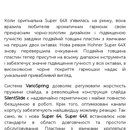
Коли оригінальна Super 64X з'явилась на ринку, вона
вразила любителів хроматичних гармонік своїм
прекрасним чорно-золотим дизайном і підвищеною
гучністю завдяки подвійній товщині пластин з язичками
на перших двох октавах. Нова ревізія Hohner Super 64X
знову перевершила очікування. Подвійна товщина
пластин тепер присутня на всьому діапазоні інструмента
і забезпечує значне підвищення гучності у всіх октавах, а
високоякісне чорне покриття гармошки надає їй
унікальний привабливий вигляд.
Система
VarioSpring
дозволяє регулювати жорсткість
пружини слайда, а революційна конструкція слайда
SilentSlide
є надзвичайно герметичною і майже повністю
безшумною в роботі. Крім того, оптимізовані канали
корпусу забезпечують найшвидшу можливу реакцію. Так
само, як і нова
Super 64
,
Super 64X
встановлює нові
стандарти в області довговічності та простоти
обслуговування. Пластини з язичками кріпляться