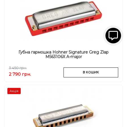
Губна гармошка Hohner Signature Greg Zlap
M563106X A-major
3 450 грн.
В КОШИК
2 790 грн.
Акція