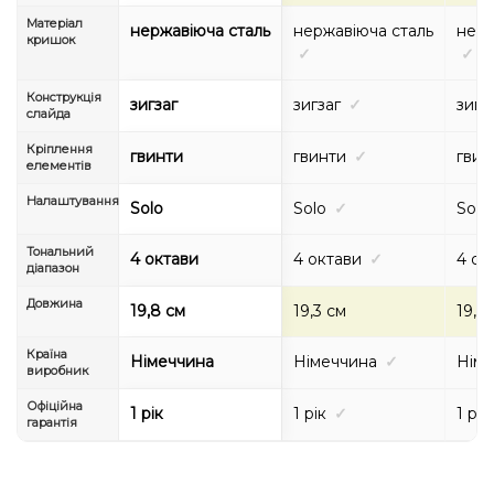
Матеріал
нержавіюча сталь
нержавіюча сталь
нерж
кришок
✓
✓
Конструкція
зигзаг
зигзаг
✓
зигз
слайда
Кріплення
гвинти
гвинти
✓
гвин
елементів
Налаштування
Solo
Solo
✓
Solo
Тональний
4 октави
4 октави
✓
4 ок
діапазон
Довжина
19,8 см
19,3 см
19,3
Країна
Німеччина
Німеччина
✓
Німе
виробник
Офіційна
1 рік
1 рік
✓
1 рік
гарантія