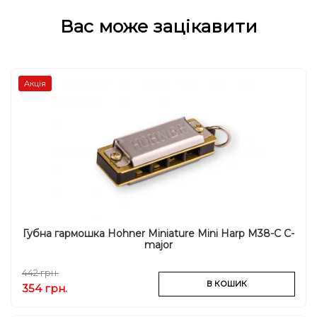
Вас може зацікавити
Акція
Губна гармошка Hohner Miniature Mini Harp M38-C C-
major
442 грн.
В КОШИК
354 грн.