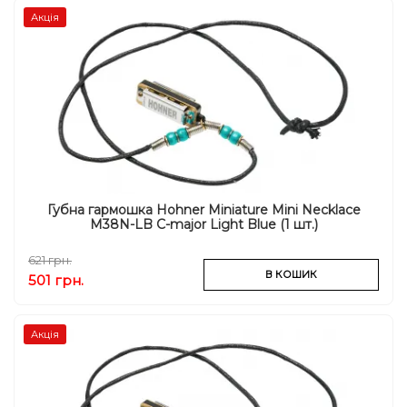
Акція
Губна гармошка Hohner Miniature Mini Necklace
M38N-LB C-major Light Blue (1 шт.)
621 грн.
В КОШИК
501 грн.
Акція