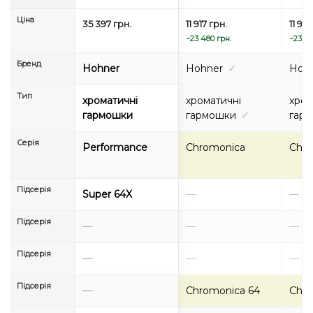
Ціна
35 397 грн.
11 917 грн.
11 917
−23 480 грн.
−23 48
Бренд
Hohner
Hohner
✓
Hoh
Тип
хроматичні
хроматичні
хром
гармошки
гармошки
✓
гар
Серія
Performance
Chromonica
Chro
Підсерія
Super 64X
—
—
Підсерія
—
—
—
Підсерія
—
—
—
Підсерія
—
Chromonica 64
Chro