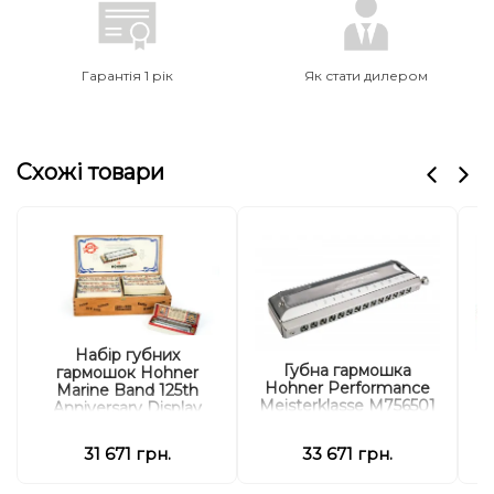
Гарантія 1 рік
Як стати дилером
Схожі товари
Набір губних
Губна гармошка
гармошок Hohner
Hohner Performance
Marine Band 125th
Meisterklasse M756501
Anniversary Display
C-major
M202199 C-major (12
шт.)
31 671 грн.
33 671 грн.