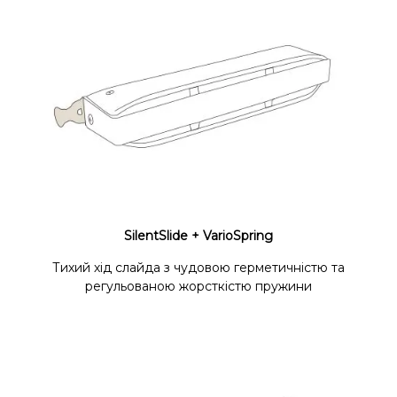
SilentSlide + VarioSpring
Тихий хід слайда з чудовою герметичністю та
регульованою жорсткістю пружини