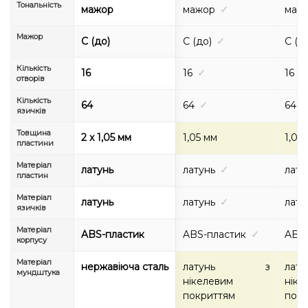
Тональність
мажор
мажор
✓
маж
Мажор
C (до)
C (до)
✓
C (д
Кількість
16
16
✓
16
✓
отворів
Кількість
64
64
✓
64
язичків
Товщина
2 x 1,05 мм
1,05 мм
1,05
пластини
Матеріал
латунь
латунь
✓
лату
пластин
Матеріал
латунь
латунь
✓
лату
язичків
Матеріал
ABS-пластик
ABS-пластик
✓
ABS-
корпусу
Матеріал
нержавіюча сталь
латунь з
ла
мундштука
нікелевим
ніке
покриттям
покр