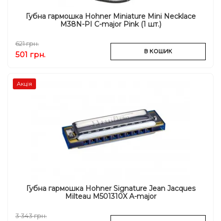
Губна гармошка Hohner Miniature Mini Necklace
M38N-PI C-major Pink (1 шт.)
621 грн.
В КОШИК
501 грн.
Акція
Губна гармошка Hohner Signature Jean Jacques
Milteau M501310X A-major
3 343 грн.