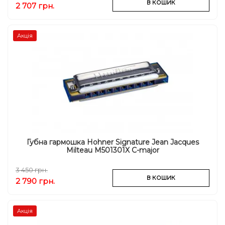
В КОШИК
2 707 грн.
Акція
Губна гармошка Hohner Signature Jean Jacques
Milteau M501301X C-major
3 450 грн.
В КОШИК
2 790 грн.
Акція