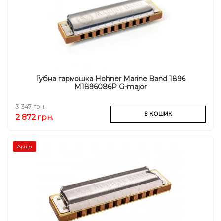
Губна гармошка Hohner Marine Band 1896
M1896086P G-major
3 347 грн.
В КОШИК
2 872 грн.
Акція