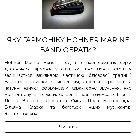
ЯКУ ГАРМОНІКУ HOHNER MARINE
BAND ОБРАТИ?
Hohner Marine Band – одна з найвідоміших серій
діатонічних гармонік у світі, яка вже понад століття
залишається важливою частиною блюзової традиції.
Впізнавані кришки з тисненням, дерев'яні гребінці та
латунні язички сформували характерне звучання, яке
можна почути на записах Сонні Боя Вільямсона I та II,
Літтла Волтера, Джорджа Сміта, Пола Баттерфілда,
Вільяма Кларка та багатьох інших музикантів.
Запатентована ...
Читати ›