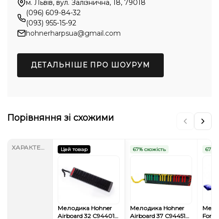
м. Львів, вул. Залізнична, 18, 79018
(096) 609-84-32
(093) 955-15-92
hohnerharpsua@gmail.com
ДЕТАЛЬНІШЕ ПРО ШОУРУМ
Порівняння зі схожими
ХАРАКТЕРИСТИКИ
Цей товар
67% схожість
67% с
Мелодика Hohner
Мелодика Hohner
Мело
Airboard 32 C944015
Airboard 37 C944513
Force