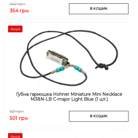
442 грн.
В КОШИК
354 грн.
Акція
Губна гармошка Hohner Miniature Mini Necklace
M38N-LB C-major Light Blue (1 шт.)
621 грн.
В КОШИК
501 грн.
Акція