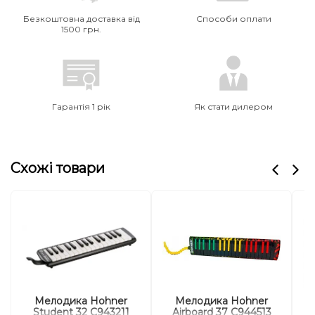
Безкоштовна доставка від
Способи оплати
1500 грн.
Гарантія 1 рік
Як стати дилером
Схожі товари
Мелодика Hohner
Мелодика Hohner
Student 32 C943211
Airboard 37 C944513
S