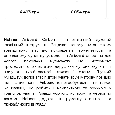
Black
Rasta
4 483 грн.
6 854 грн.
Hohner Airboard Carbon
портативний духовий
–
клавішний інструмент. Завдяки новому витонченому
зовнішньому вигляду, покращеній герметичності та
оновленому мундштуку, мелодіка
Airboard
створена для
нового покоління музикантів. Ц
е інструмент
професійного рівня, який дарує вам чудове звучання і
відчуття нью-йоркської джазової сцени. Гнучкий
мундштук допомагає підтримувати зручну ігрову позицію
під час виконання.
Airboard
не потребує живлення та має
32 клавіші, що робить її компактною та зручною у
транспортуванні. Клавіші чорного кольору та червоний
логотип
Hohner
додають інструменту стильного та
привабливого вигляду.