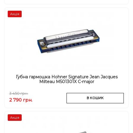
Акція
Губна гармошка Hohner Signature Jean Jacques
Milteau M501301X C-major
3 450 грн.
В КОШИК
2 790 грн.
Акція