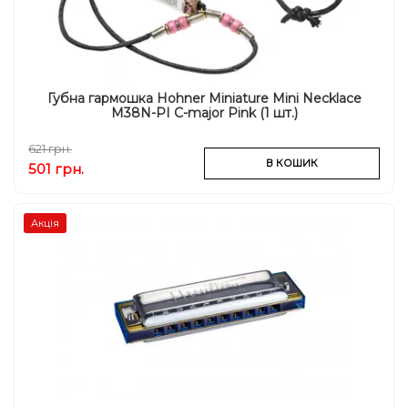
Губна гармошка Hohner Miniature Mini Necklace
M38N-PI C-major Pink (1 шт.)
621 грн.
В КОШИК
501 грн.
Акція