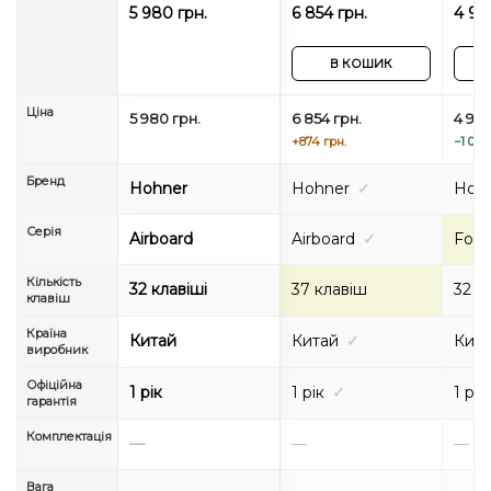
Carbon (Red Logo)
Rasta
C9432
5 980 грн.
6 854 грн.
4 90
В КОШИК
Ціна
5 980 грн.
6 854 грн.
4 907
+874 грн.
−1 073
Бренд
Hohner
Hohner
✓
Hoh
Серія
Airboard
Airboard
✓
Forc
Кількість
32 клавіші
37 клавіш
32 к
клавіш
Країна
Китай
Китай
✓
Кит
виробник
Офіційна
1 рік
1 рік
✓
1 рік
гарантія
Комплектація
—
—
—
Вага