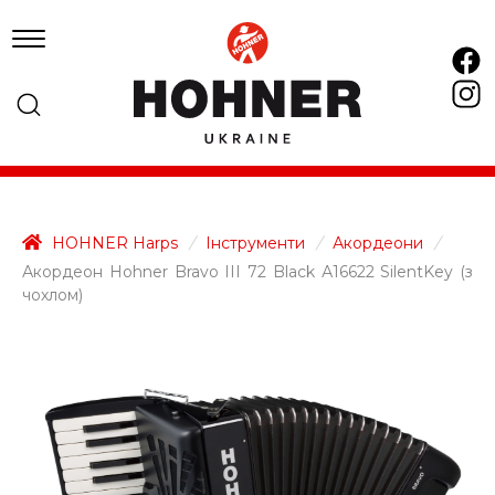
HOHNER Harps
/
Інструменти
/
Акордеони
/
Акордеон Hohner Bravo III 72 Black А16622 SilentKey (з
чохлом)