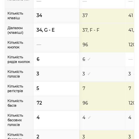
—
—
—
Кількість
34
37
41
клавіш
Діапазон
34, G - E
37, F - F
41, F
(клавіші)
Кількість
—
96
120
кнопок
Кількість
6
6
✓
—
рядів кнопок
Кількість
3
3
✓
3
✓
голосів
Кількість
5
7
7
регістрів
Кількість
72
96
120
басів
Кількість
4
4
✓
4
✓
басових
голосів
Кількість
2
3
3