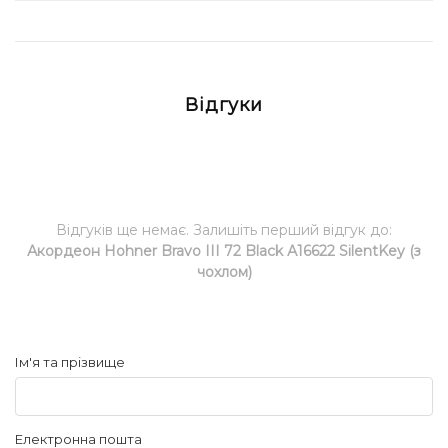
Відгуки
Відгуків ще немає. Залишіть перший відгук до:
Акордеон Hohner Bravo III 72 Black А16622 SilentKey (з
чохлом)
Ім'я та прізвище
Електронна пошта