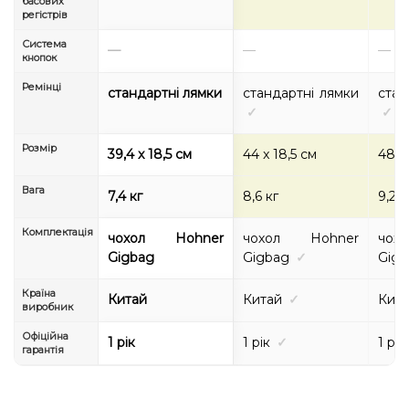
басових
регістрів
Система
—
—
—
кнопок
Ремінці
стандартні лямки
стандартні лямки
стан
✓
✓
Розмір
39,4 x 18,5 см
44 x 18,5 см
48 x
Вага
7,4 кг
8,6 кг
9,2 к
Комплектація
чохол Hohner
чохол Hohner
чох
Gigbag
Gigbag
✓
Gigb
Країна
Китай
Китай
✓
Кит
виробник
Офіційна
1 рік
1 рік
✓
1 рік
гарантія