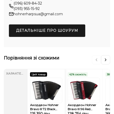
(096) 609-84-32
(093) 955-15-92
hohnerharpsua@gmail.com
ДЕТАЛЬНІШЕ ПРО ШОУРУМ
Порівняння зі схожими
ХАРАКТЕРИСТИКИ
Цей товар
42% схожість
38% с
Акордеон Hohner
Акордеон Hohner
Акор
Bravo III 72 Black
Bravo III 96 Red
Bravo 
А16622 SilentKey (з
A16732 SilentKey (з
Blue 
125 350 грн.
128 754 грн.
166 