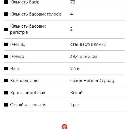
Кількість басів
72
Кількість басових голосів
4
Кількість басових
2
регістрів
Ремінці
стандартні лямки
Розмір
39,4 x 18,5 см
Вага
7,4 кг
Комплектація
чохол Hohner Gigbag
Країна виробник
Китай
Офіційна гарантія
1 рік