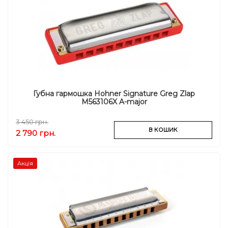
Губна гармошка Hohner Signature Greg Zlap
M563106X A-major
3 450 грн.
В КОШИК
2 790 грн.
Акція