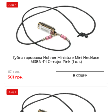
Акція
Губна гармошка Hohner Miniature Mini Necklace
M38N-PI C-major Pink (1 шт.)
621 грн.
В КОШИК
501 грн.
Акція