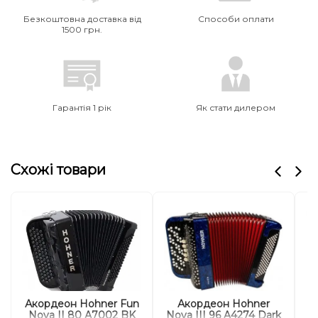
Безкоштовна доставка від
Способи оплати
1500 грн.
Гарантія 1 рік
Як стати дилером
Схожі товари
Акордеон Hohner Fun
Акордеон Hohner
Nova II 80 А7002 BK
Nova III 96 A4274 Dark
No