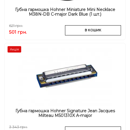
Губна гармошка Hohner Miniature Mini Necklace
M38N-DB C-major Dark Blue (1 шт.)
621 грн.
В КОШИК
501 грн.
Акція
Губна гармошка Hohner Signature Jean Jacques
Milteau M501310X A-major
3 343 грн.