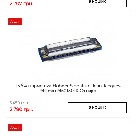
В КОШИК
2 707 грн.
Акція
Губна гармошка Hohner Signature Jean Jacques
Milteau M501301X C-major
3 450 грн.
В КОШИК
2 790 грн.
Акція