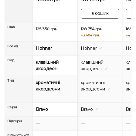
чохлом)
чохлом)
Silen
В КОШИК
Ціна
125 350 грн.
128 754 грн.
166 7
+3 404 грн.
+41 43
Бренд
Hohner
Hohner
✓
Hoh
Вид
клавішний
клавішний
клав
акордеон
акордеон
✓
ако
Тип
хроматичні
хроматичні
хром
акордеони
акордеони
✓
ако
Серія
Bravo
Bravo
✓
Brav
Підсерія
—
—
—
Кількість нот