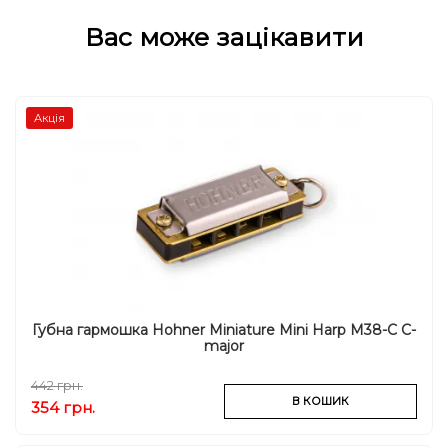
Вас може зацікавити
Акція
Губна гармошка Hohner Miniature Mini Harp M38-C C-
major
442 грн.
В КОШИК
354 грн.