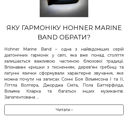
ЯКУ ГАРМОНІКУ HOHNER MARINE
BAND ОБРАТИ?
Hohner Marine Band – одна з найвідоміших серій
діатонічних гармонік у світі, яка вже понад століття
залишається важливою частиною блюзової традиції.
Впізнавані кришки з тисненням, дерев'яні гребінці та
латунні язички сформували характерне звучання, яке
можна почути на записах Сонні Боя Вільямсона I та II,
Літтла Волтера, Джорджа Сміта, Пола Баттерфілда,
Вільяма Кларка та багатьох інших музикантів.
Запатентована ...
Читати ›