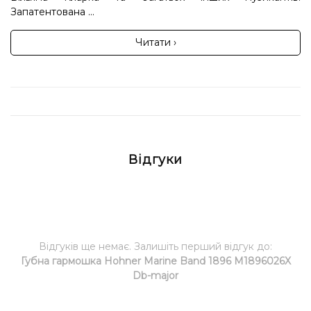
Запатентована ...
Читати ›
Відгуки
Відгуків ще немає. Залишіть перший відгук до:
Губна гармошка Hohner Marine Band 1896 M1896026X
Db-major