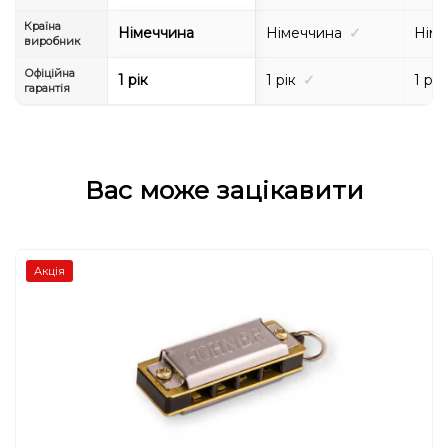
Країна
Німеччина
Німеччина
✓
Німе
виробник
Офіційна
1 рік
1 рік
✓
1 рік
гарантія
Вас може зацікавити
Акція