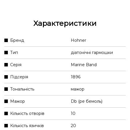
Характеристики
Бренд
Hohner
Тип
діатонічні гармошки
Серія
Marine Band
Підсерія
1896
Тональність
мажор
Мажор
Db (ре бемоль)
Кількість отворів
10
Кількість язичків
20