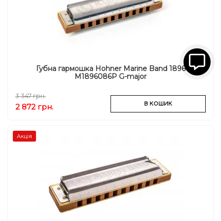
Губна гармошка Hohner Marine Band 1896
M1896086P G-major
3 347 грн.
В КОШИК
2 872 грн.
Акція