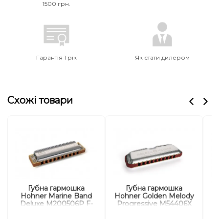
1500 грн.
Гарантія 1 рік
Як стати дилером
Схожі товари
Губна гармошка
Губна гармошка
Hohner Marine Band
Hohner Golden Melody
Deluxe M200506P F-
Progressive M54406X
major
F-major