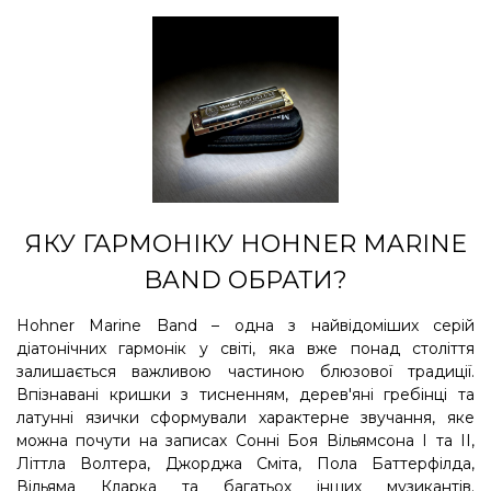
ЯКУ ГАРМОНІКУ HOHNER MARINE
BAND ОБРАТИ?
Hohner Marine Band – одна з найвідоміших серій
діатонічних гармонік у світі, яка вже понад століття
залишається важливою частиною блюзової традиції.
Впізнавані кришки з тисненням, дерев'яні гребінці та
латунні язички сформували характерне звучання, яке
можна почути на записах Сонні Боя Вільямсона I та II,
Літтла Волтера, Джорджа Сміта, Пола Баттерфілда,
Вільяма Кларка та багатьох інших музикантів.