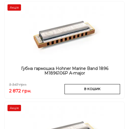
Акція
Губна гармошка Hohner Marine Band 1896
M1896106P A-major
3 347 грн.
В КОШИК
2 872 грн.
Акція