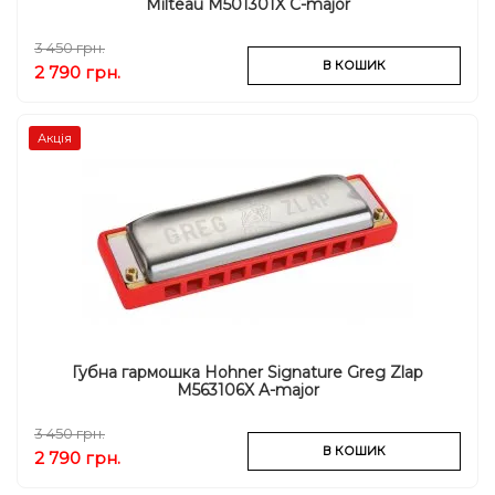
Milteau M501301X C-major
3 450 грн.
В КОШИК
2 790 грн.
Акція
Губна гармошка Hohner Signature Greg Zlap
M563106X A-major
3 450 грн.
В КОШИК
2 790 грн.