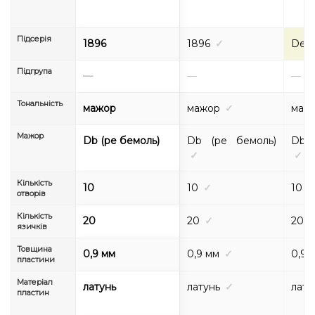
Підсерія
1896
1896
✓
Delu
Підгрупа
—
—
—
Тональність
мажор
мажор
✓
маж
Мажор
Db (ре бемоль)
Db (ре бемоль)
Db 
✓
✓
Кількість
10
10
✓
10
отворів
Кількість
20
20
✓
20
язичків
Товщина
0,9 мм
0,9 мм
✓
0,9 
пластини
Матеріал
латунь
латунь
✓
лату
пластин