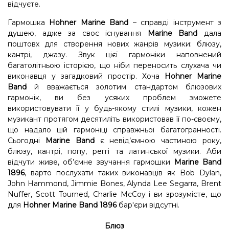
відчуєте.
Гармошка
Hohner Marine Band
– справді інструмент з
душею, адже за своє існування
Marine Band
дала
поштовх для створення нових жанрів музики: блюзу,
кантрі, джазу. Звук цієї гармоніки наповнений
багатолітньою історією, що ніби переносить слухача чи
виконавця у загадковий простір. Хоча
Hohner Marine
Band
й вважається золотим стандартом блюзових
гармонік, ви без усяких проблем зможете
використовувати її у будь-якому стилі музики, кожен
музикант протягом десятиліть використовав її по-своєму,
що надало цій гармоніці справжньої багатогранності.
Сьогодні
Marine Band
є невід’ємною частиною року,
блюзу, кантрі, попу, реггі та латинської музики. Аби
відчути живе, об’ємне звучання гармошки
Marine Band
1896
, варто послухати таких виконавців як Bob Dylan,
John Hammond, Jimmie Bones, Alynda Lee Segarra, Brent
Nuffer, Scott Tourned, Charlie McCoy і ви зрозумієте, що
для
Hohner Marine Band 1896
бар'єри відсутні.
Блюз