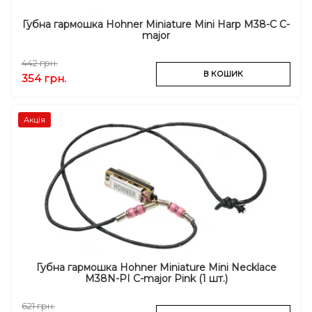
Губна гармошка Hohner Miniature Mini Harp M38-C C-
major
442 грн.
В КОШИК
354 грн.
Акція
Губна гармошка Hohner Miniature Mini Necklace
M38N-PI C-major Pink (1 шт.)
621 грн.