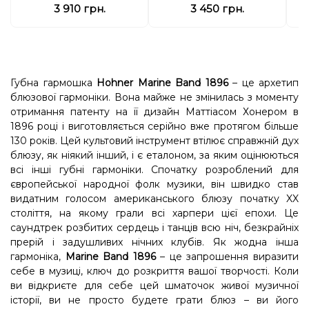
3 910 грн.
3 450 грн.
Губна гармошка
Hohner Marine Band 1896
– це архетип
блюзової гармоніки. Вона майже не змінилась з моменту
отримання патенту на її дизайн Маттіасом Хонером в
1896 році і виготовляється серійно вже протягом більше
130 років. Цей культовий інструмент втілює справжній дух
блюзу, як ніякий інший, і є еталоном, за яким оцінюються
всі інші губні гармоніки. Спочатку розроблений для
європейської народної фолк музики, він швидко став
видатним голосом американського блюзу початку XX
століття, на якому грали всі харпери цієї епохи. Це
саундтрек розбитих сердець і танців всю ніч, безкрайніх
прерій і задушливих нічних клубів. Як жодна інша
гармоніка,
Marine Band 1896
– це запрошення виразити
себе в музиці, ключ до розкриття вашої творчості. Коли
ви відкриєте для себе цей шматочок живої музичної
історії, ви не просто будете грати блюз – ви його