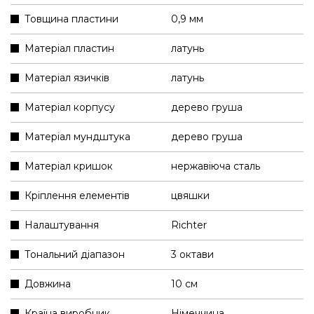
Товщина пластини
0,9 мм
Матеріал пластин
латунь
Матеріал язичків
латунь
Матеріал корпусу
дерево груша
Матеріал мундштука
дерево груша
Матеріал кришок
нержавіюча сталь
Кріплення елементів
цвяшки
Налаштування
Richter
Тональний діапазон
3 октави
Довжина
10 см
Країна виробник
Німеччина