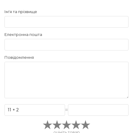
Ім'я та прізвище
Електронна пошта
Повідомлення
=
оцініть товар