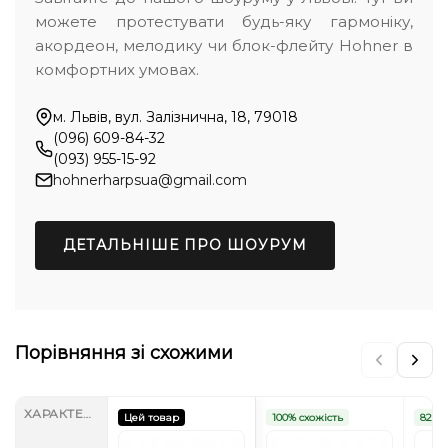
можете протестувати будь-яку гармоніку,
акордеон, мелодику чи блок-флейту Hohner в
комфортних умовах.
м. Львів, вул. Залізнична, 18, 79018
(096) 609-84-32
(093) 955-15-92
hohnerharpsua@gmail.com
ДЕТАЛЬНІШЕ ПРО ШОУРУМ
Порівняння зі схожими
ХАРАКТЕРИСТИКИ
Цей товар
100% схожість
82% с