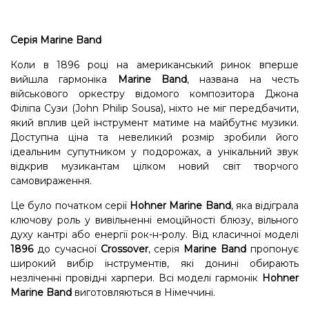
Серія Marine Band
Коли в 1896 році на американський ринок вперше
вийшла гармоніка
Marine Band
, названа на честь
військового оркестру відомого композитора Джона
Філіпа Сузи (John Philip Sousa), ніхто не міг передбачити,
який вплив цей інструмент матиме на майбутнє музики.
Доступна ціна та невеликий розмір зробили його
ідеальним супутником у подорожах, а унікальний звук
відкрив музикантам цілком новий світ творчого
самовираження.
Це було початком серії
Hohner Marine Band
, яка відіграла
ключову роль у вивільненні емоційності блюзу, вільного
духу кантрі або енергії рок-н-ролу. Від класичної моделі
1896
до сучасної
Crossover
, серія
Marine Band
пропонує
широкий вибір інструментів, які донині обирають
незліченні провідні харпери. Всі моделі гармонік
Hohner
Marine Band
виготовляються в Німеччині.