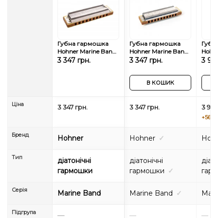
Губна гармошка
Губна гармошка
Губн
Hohner Marine Band
Hohner Marine Band
Hohne
1896 M1896026X Db-
1896 M1896026P Db-
Delu
3 347 грн.
3 347 грн.
3 910
major
major
Db-m
В КОШИК
Ціна
3 347 грн.
3 347 грн.
3 910
+563 г
Бренд
Hohner
Hohner
✓
Hoh
Тип
діатонічні
діатонічні
діат
гармошки
гармошки
✓
гар
Серія
Marine Band
Marine Band
✓
Mari
Підгрупа
—
—
—