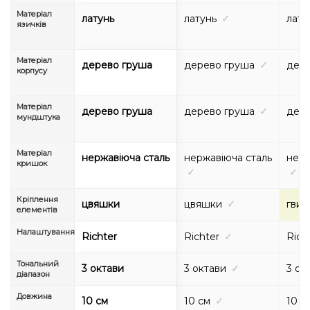
Матеріал
латунь
латунь
✓
лату
язичків
Матеріал
дерево груша
дерево груша
✓
дере
корпусу
Матеріал
дерево груша
дерево груша
✓
дере
мундштука
Матеріал
нержавіюча сталь
нержавіюча сталь
нерж
кришок
✓
✓
Кріплення
цвяшки
цвяшки
✓
гвин
елементів
Налаштування
Richter
Richter
✓
Rich
Тональний
3 октави
3 октави
✓
3 ок
діапазон
Довжина
10 см
10 см
✓
10 с