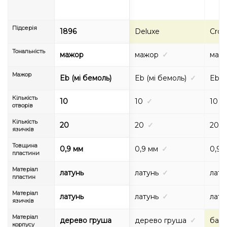
Підсерія
1896
Deluxe
Cros
Тональність
мажор
мажор
✓
маж
Мажор
Eb (мі бемоль)
Eb (мі бемоль)
✓
Eb (
Кількість
10
10
✓
10
отворів
Кількість
20
20
✓
20
язичків
Товщина
0,9 мм
0,9 мм
✓
0,9 
пластини
Матеріал
латунь
латунь
✓
лату
пластин
Матеріал
латунь
латунь
✓
лату
язичків
Матеріал
дерево груша
дерево груша
✓
бам
корпусу