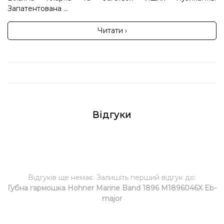
Запатентована ...
Читати ›
Відгуки
Відгуків ще немає. Залишіть перший відгук до:
Губна гармошка Hohner Marine Band 1896 M1896046X Eb-
major