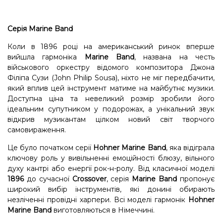
Серія Marine Band
Коли в 1896 році на американський ринок вперше
вийшла гармоніка
Marine Band
, названа на честь
військового оркестру відомого композитора Джона
Філіпа Сузи (John Philip Sousa), ніхто не міг передбачити,
який вплив цей інструмент матиме на майбутнє музики.
Доступна ціна та невеликий розмір зробили його
ідеальним супутником у подорожах, а унікальний звук
відкрив музикантам цілком новий світ творчого
самовираження.
Це було початком серії
Hohner Marine Band
, яка відіграла
ключову роль у вивільненні емоційності блюзу, вільного
духу кантрі або енергії рок-н-ролу. Від класичної моделі
1896
до сучасної
Crossover
, серія
Marine Band
пропонує
широкий вибір інструментів, які донині обирають
незліченні провідні харпери. Всі моделі гармонік
Hohner
Marine Band
виготовляються в Німеччині.