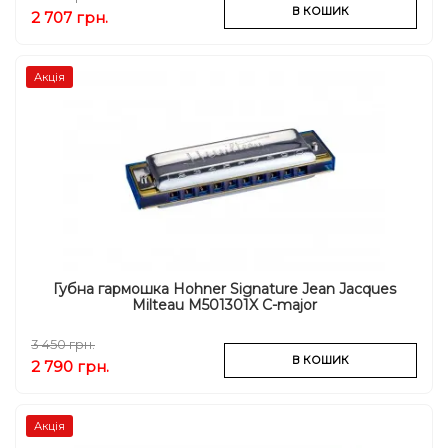
В КОШИК
2 707 грн.
Акція
Губна гармошка Hohner Signature Jean Jacques
Milteau M501301X C-major
3 450 грн.
В КОШИК
2 790 грн.
Акція