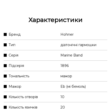
Характеристики
Бренд
Hohner
Тип
діатонічні гармошки
Серія
Marine Band
Підсерія
1896
Тональність
мажор
Мажор
Eb (мі бемоль)
Кількість отворів
10
Кількість язичків
20