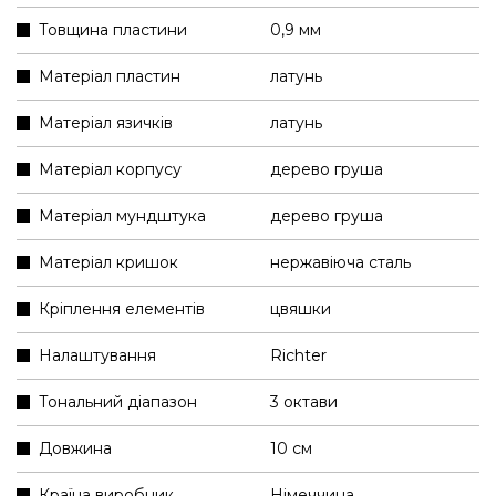
Товщина пластини
0,9 мм
Матеріал пластин
латунь
Матеріал язичків
латунь
Матеріал корпусу
дерево груша
Матеріал мундштука
дерево груша
Матеріал кришок
нержавіюча сталь
Кріплення елементів
цвяшки
Налаштування
Richter
Тональний діапазон
3 октави
Довжина
10 см
Країна виробник
Німеччина