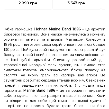
2 990 грн.
3 347 грн.
Губна гармошка
Hohner Marine Band 1896
– це архетип
блюзової гармоніки. Вона майже не змінилась з моменту
отримання патенту на її дизайн Маттіасом Хонером в
1896 році і виготовляється серійно вже протягом більше
130 років. Цей культовий інструмент втілює справжній дух
блюзу, як ніякий інший, і є еталоном, за яким оцінюються
всі інші губні гармоніки. Спочатку розроблений для
європейської народної фолк музики, він швидко став
видатним голосом американського блюзу початку XX
століття, на якому грали всі харпери цієї епохи. Це
саундтрек розбитих сердець і танців всю ніч, безкрайніх
прерій і задушливих нічних клубів. Як жодна інша
гармоніка,
Marine Band 1896
– це запрошення виразити
себе в музиці, ключ до розкриття вашої творчості. Коли
ви відкриєте для себе цей шматочок живої музичної
історії, ви не просто будете грати блюз – ви його