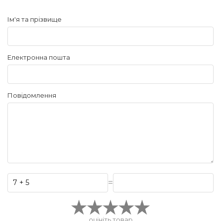
Ім'я та прізвище
Електронна пошта
Повідомлення
=
оцініть товар