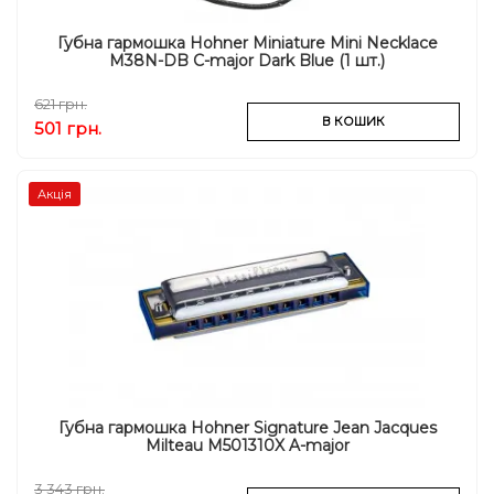
Губна гармошка Hohner Miniature Mini Necklace
M38N-DB C-major Dark Blue (1 шт.)
621 грн.
В КОШИК
501 грн.
Акція
Губна гармошка Hohner Signature Jean Jacques
Milteau M501310X A-major
3 343 грн.