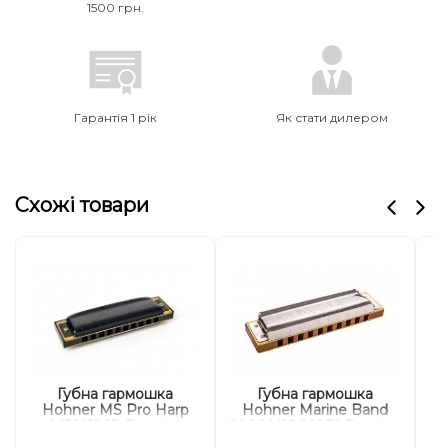
1500 грн.
Гарантія 1 рік
Як стати дилером
Схожі товари
Губна гармошка
Губна гармошка
Hohner MS Pro Harp
Hohner Marine Band
1
M564126P B-major
1896 M1896056 E-major