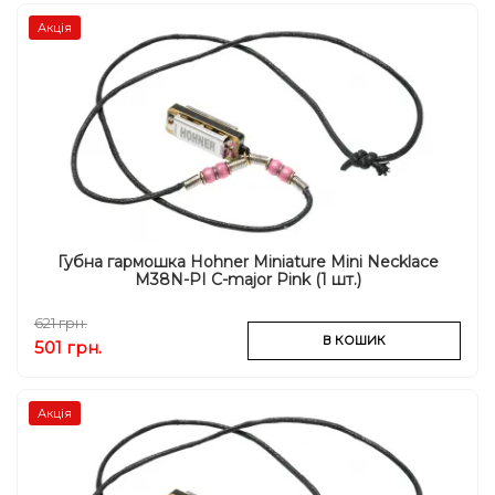
Акція
Губна гармошка Hohner Miniature Mini Necklace
M38N-PI C-major Pink (1 шт.)
621 грн.
В КОШИК
501 грн.
Акція