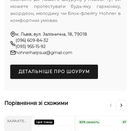
можете протестувати будь-яку гармоніку,
акордеон, мелодику чи блок-флейту Hohner в
комфортних умовах.
м. Львів, вул. Залізнична, 18, 79018
(096) 609-84-32
(093) 955-15-92
hohnerharpsua@gmail.com
ДЕТАЛЬНІШЕ ПРО ШОУРУМ
Порівняння зі схожими
ХАРАКТЕРИСТИКИ
Цей товар
82% схожість
67% с