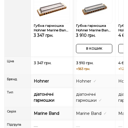
Губна гармошка
Губна гармошка
Губн
Hohner Marine Band
Hohner Marine Band
Hohne
1896 M1896046X Eb-
Deluxe M200504P
Cross
3 347 грн.
3 910 грн.
4 60
major
Eb-major
M200
majo
В КОШИК
Ціна
3 347 грн.
3 910 грн.
4 600
+563 грн.
+1 253
Бренд
Hohner
Hohner
✓
Hoh
Тип
діатонічні
діатонічні
діат
гармошки
гармошки
✓
гар
Серія
Marine Band
Marine Band
✓
Mari
Підгрупа
—
—
—