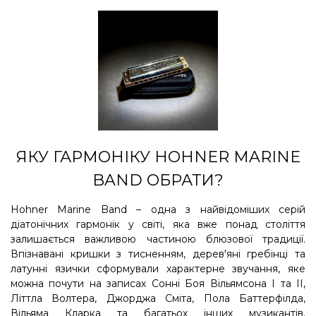
ЯКУ ГАРМОНІКУ HOHNER MARINE
BAND ОБРАТИ?
Hohner Marine Band – одна з найвідоміших серій
діатонічних гармонік у світі, яка вже понад століття
залишається важливою частиною блюзової традиції.
Впізнавані кришки з тисненням, дерев'яні гребінці та
латунні язички сформували характерне звучання, яке
можна почути на записах Сонні Боя Вільямсона I та II,
Літтла Волтера, Джорджа Сміта, Пола Баттерфілда,
Вільяма Кларка та багатьох інших музикантів.