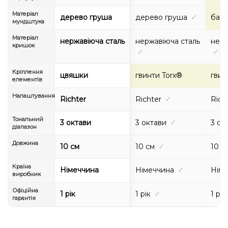
Матеріал
дерево груша
дерево груша
✓
бам
мундштука
Матеріал
нержавіюча сталь
нержавіюча сталь
нерж
кришок
✓
✓
Кріплення
цвяшки
гвинти Torx®
гвин
елементів
Налаштування
Richter
Richter
✓
Rich
Тональний
3 октави
3 октави
✓
3 ок
діапазон
Довжина
10 см
10 см
✓
10 с
Країна
Німеччина
Німеччина
✓
Німе
виробник
Офіційна
1 рік
1 рік
✓
1 рік
гарантія