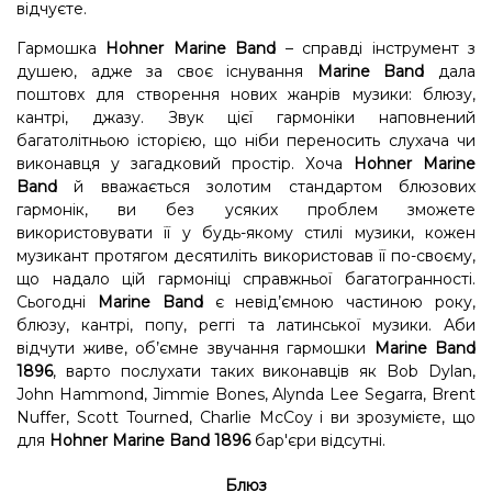
відчуєте.
Гармошка
Hohner Marine Band
– справді інструмент з
душею, адже за своє існування
Marine Band
дала
поштовх для створення нових жанрів музики: блюзу,
кантрі, джазу. Звук цієї гармоніки наповнений
багатолітньою історією, що ніби переносить слухача чи
виконавця у загадковий простір. Хоча
Hohner Marine
Band
й вважається золотим стандартом блюзових
гармонік, ви без усяких проблем зможете
використовувати її у будь-якому стилі музики, кожен
музикант протягом десятиліть використовав її по-своєму,
що надало цій гармоніці справжньої багатогранності.
Сьогодні
Marine Band
є невід’ємною частиною року,
блюзу, кантрі, попу, реггі та латинської музики. Аби
відчути живе, об’ємне звучання гармошки
Marine Band
1896
, варто послухати таких виконавців як Bob Dylan,
John Hammond, Jimmie Bones, Alynda Lee Segarra, Brent
Nuffer, Scott Tourned, Charlie McCoy і ви зрозумієте, що
для
Hohner Marine Band 1896
бар'єри відсутні.
Блюз