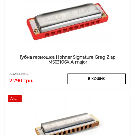
Губна гармошка Hohner Signature Greg Zlap
M563106X A-major
3 450 грн.
В КОШИК
2 790 грн.
Акція