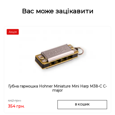
Вас може зацікавити
Акція
Губна гармошка Hohner Miniature Mini Harp M38-C C-
major
442 грн.
В КОШИК
354 грн.