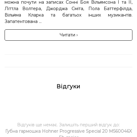
можна почути на записах Сонні Боя Вільямсона I та II,
Літтла Волтера, Джорджа Сміта, Пола Баттерфілда,
Вільяма Кларка та багатьох інших музикантів.
Запатентована ...
Читати ›
Відгуки
Відгуків ще немає. Залишіть перший відгук до:
Губна гармошка Hohner Progressive Special 20 M560046X