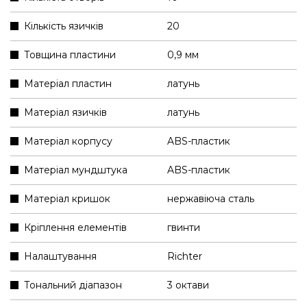
Кількість язичків
20
Товщина пластини
0,9 мм
Матеріал пластин
латунь
Матеріал язичків
латунь
Матеріал корпусу
ABS-пластик
Матеріал мундштука
ABS-пластик
Матеріал кришок
нержавіюча сталь
Кріплення елементів
гвинти
Налаштування
Richter
Тональний діапазон
3 октави