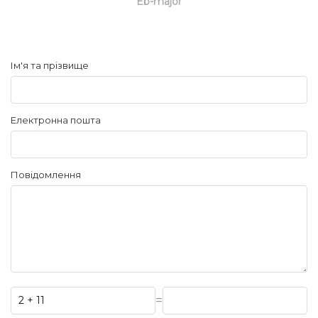
Eb-major
Ім'я та прізвище
Електронна пошта
Повідомлення
=