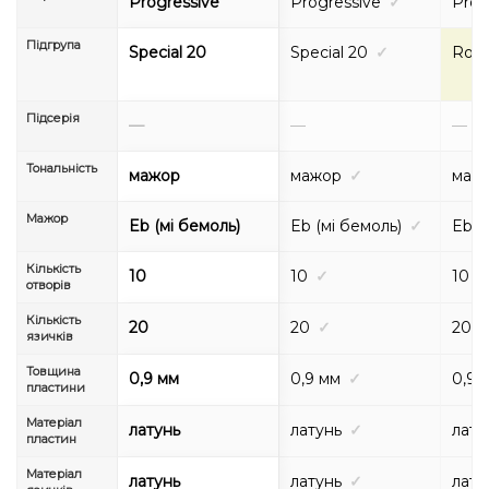
Progressive
Progressive
✓
Prog
Підгрупа
Special 20
Special 20
✓
Rock
Підсерія
—
—
—
Тональність
мажор
мажор
✓
маж
Мажор
Eb (мі бемоль)
Eb (мі бемоль)
✓
Eb (
Кількість
10
10
✓
10
отворів
Кількість
20
20
✓
20
язичків
Товщина
0,9 мм
0,9 мм
✓
0,9 
пластини
Матеріал
латунь
латунь
✓
лату
пластин
Матеріал
латунь
латунь
✓
лату