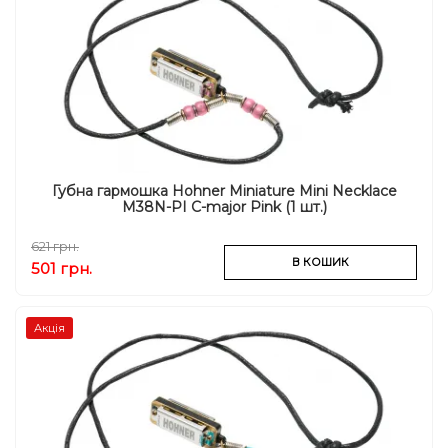
Губна гармошка Hohner Miniature Mini Necklace
M38N-PI C-major Pink (1 шт.)
621 грн.
В КОШИК
501 грн.
Акція