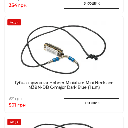
В КОШИК
354 грн.
Акція
Губна гармошка Hohner Miniature Mini Necklace
M38N-DB C-major Dark Blue (1 шт.)
621 грн.
В КОШИК
501 грн.
Акція