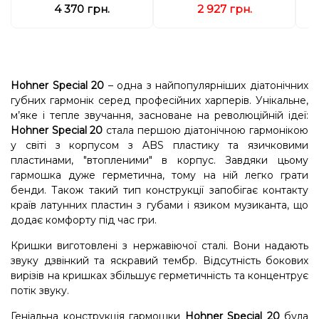
4 370 грн.
2 927 грн.
Hohner Special 20
– одна з найпопулярніших діатонічних
губних гармонік серед професійних харперів. Унікальне,
м’яке і тепле звучання, засноване на революційній ідеї:
Hohner Special 20
стала першою діатонічною гармонікою
у світі з корпусом з ABS пластику та язичковими
пластинами, "втопленими" в корпус. Завдяки цьому
гармошка дуже герметична, тому на ній легко грати
бенди. Також такий тип конструкції запобігає контакту
країв латунних пластин з губами і язиком музиканта, що
додає комфорту під час гри.
Кришки виготовлені з нержавіючої сталі. Вони надають
звуку дзвінкий та яскравий тембр. Відсутність бокових
вирізів на кришках збільшує герметичність та концентрує
потік звуку.
Геніальна конструкція гармошки
Hohner Special 20
була