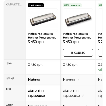
ХАРАКТЕРИСТИКИ
Цей товар
82% схожість
82% с
Губна гармошка
Губна гармошка
Губн
Hohner Progressive
Hohner Progressive
Hohne
Special 20 M560046X
Special 20
Rock
3 450 грн.
3 450 грн.
3 22
Eb-major
M560046P Eb-major
Eb-m
В КОШИК
Ціна
3 450 грн.
3 450 грн.
3 220
−230 г
Бренд
Hohner
Hohner
✓
Hoh
Тип
діатонічні
діатонічні
діат
гармошки
гармошки
✓
гар
Серія