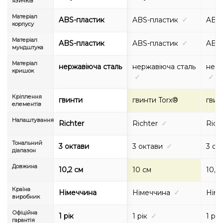
язичків
Матеріал
ABS-пластик
ABS-пластик
✓
ABS-
корпусу
Матеріал
ABS-пластик
ABS-пластик
✓
ABS-
мундштука
Матеріал
нержавіюча сталь
нержавіюча сталь
нерж
кришок
✓
✓
Кріплення
гвинти
гвинти Torx®
гвин
елементів
Налаштування
Richter
Richter
✓
Rich
Тональний
3 октави
3 октави
✓
3 ок
діапазон
Довжина
10,2 см
10 см
10,2
Країна
Німеччина
Німеччина
✓
Німе
виробник
Офіційна
1 рік
1 рік
✓
1 рік
гарантія