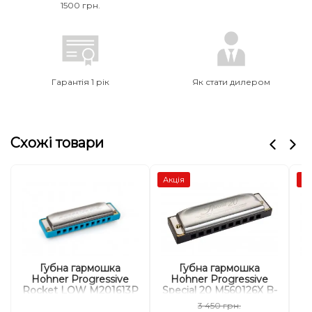
1500 грн.
Гарантія 1 рік
Як стати дилером
Схожі товари
Акція
Ак
Губна гармошка
Губна гармошка
Hohner Progressive
Hohner Progressive
H
Rocket LOW M201613P
Special 20 M560126X B-
Low D-major
major
3 450 грн.