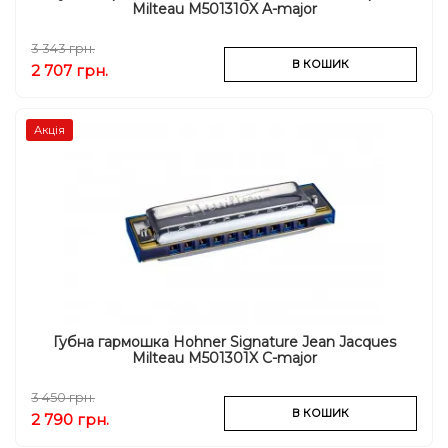
Milteau M501310X A-major
3 343 грн.
В КОШИК
2 707 грн.
Акція
Губна гармошка Hohner Signature Jean Jacques
Milteau M501301X C-major
3 450 грн.
В КОШИК
2 790 грн.