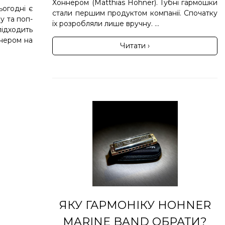
Хоннером (Matthias Hohner). Губні гармошки
ьогодні є
стали першим продуктом компанії. Спочатку
у та поп-
їх розробляли лише вручну. ...
підходить
тнером на
Читати ›
ЯКУ ГАРМОНІКУ HOHNER
MARINE BAND ОБРАТИ?