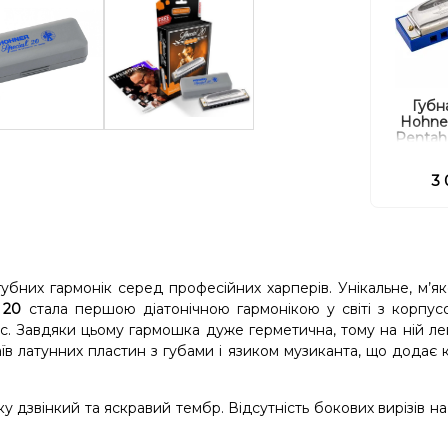
Губн
Hohner
Pentah
3 
убних гармонік серед професійних харперів. Унікальне, м’як
 20
стала першою діатонічною гармонікою у світі з корпус
с. Завдяки цьому гармошка дуже герметична, тому на ній ле
аїв латунних пластин з губами і язиком музиканта, що додає
у дзвінкий та яскравий тембр. Відсутність бокових вирізів н