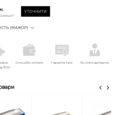
н.
УТОЧНИТИ
ешевше?
ІСТЬ (МАЖОР)
овна
Способи оплати
Гарантія 1 рік
Як стати дилером
ід 1500
товари