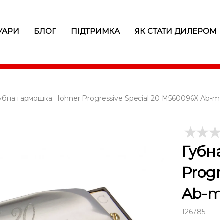
УАРИ
БЛОГ
ПІДТРИМКА
ЯК СТАТИ ДИЛЕРОМ
убна гармошка Hohner Progressive Special 20 M560096X Ab-m
Губн
Prog
Ab-m
126785