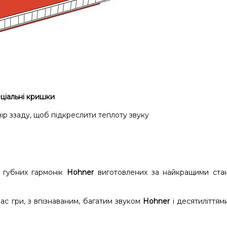
ціальні кришки
р ззаду, щоб підкреслити теплоту звуку
х губних гармонік
Hohner
виготовлених за найкращими ста
час гри, з впізнаваним, багатим звуком
Hohner
і десятиліттям