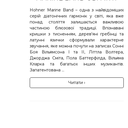
Hohner Marine Band – одна з найвідоміших
серій діатонічних гармонік у світі, яка вже
понад століття залишається важливою
частиною блюзової традиції. Впізнавані
кришки з тисненням, дерев'яні гребінці та
латунні язички сформували характерне
звучання, яке можна почути на записах Сонні
Боя Вільямсона I та II, Літтла Волтера,
Джорджа Сміта, Пола Баттерфілда, Вільяма
Кларка та багатьох інших музикантів.
Запатентована ...
Читати ›