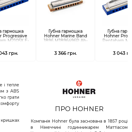
а гармошка
Губна гармошка
Губна гарм
 Progressive
Hohner Marine Band
Hohner Progr
arp M2105X E-
1896 M1896496P Ab-
Pentaharp M2
minor
natural minor
minor
043 грн.
3 366 грн.
3 043 гр
е і тепле
ом з ABS
гко грати
 комфорту
ПРО HOHNER
а кришках
Компанія Hohner була заснована в 1857 році
в Німеччині годинникарем Маттіасом