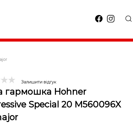
ajor
Залишити відгук
а гармошка Hohner
ressive Special 20 M560096X
ajor