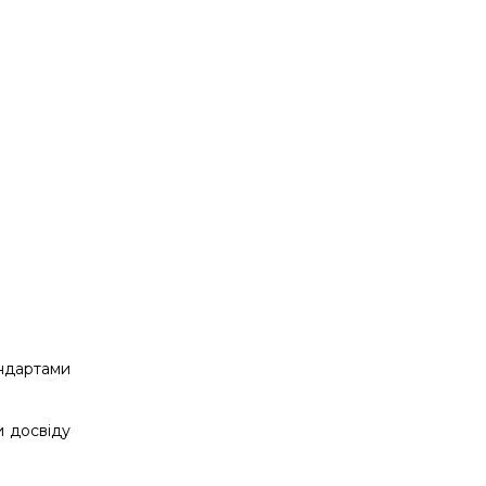
ндартами
и досвіду