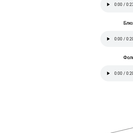
Блюз
Фолк